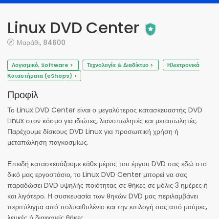
Linux DVD Center
Μαράθι, 84600
Λογισμικό, Software >
Τεχνολογία & Διαδίκτυο >
Ηλεκτρονικά
Καταστήματα (eShops) >
Προφίλ
Το Linux DVD Center είναι ο μεγαλύτερος κατασκευαστής DVD
Linux στον κόσμο για ιδιώτες, λιανοπωλητές και μεταπωλητές.
Παρέχουμε δίσκους DVD Linux για προσωπική χρήση ή
μεταπώληση παγκοσμίως.
Επειδή κατασκευάζουμε κάθε μέρος του έργου DVD σας εδώ στο
δικό μας εργοστάσιο, το Linux DVD Center μπορεί να σας
παραδώσει DVD υψηλής ποιότητας σε θήκες σε μόλις 3 ημέρες ή
και λιγότερο. Η συσκευασία των θηκών DVD μας περιλαμβάνει
περιτύλιγμα από πολυαιθυλένιο και την επιλογή σας από μαύρες,
λευκές ή διαφανείς θήκες.