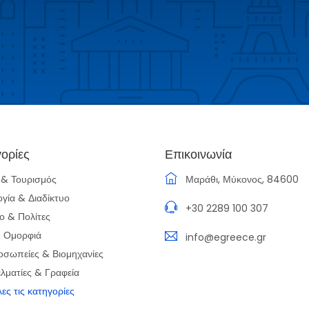
ορίες
Επικοινωνία
α & Τουρισμός
Μαράθι, Μύκονος, 84600
ογία & Διαδίκτυο
+30 2289 100 307
ο & Πολίτες
& Ομορφιά
info@egreece.gr
οσωπείες & Βιομηχανίες
λματίες & Γραφεία
λες τις κατηγορίες