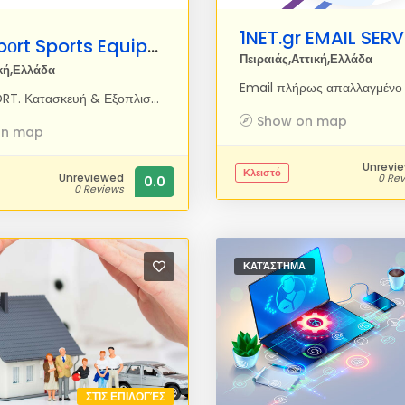
1NET.gr EMAIL SER
Microspοrt Sports Equipment
Πειραιάς,Αττική,Ελλάδα
κή,Ελλάδα
MICROSPORT. Κατασκευή & Εξοπλισμός Αθλητικών Εγκαταστάσεων και Πάρκων Αναψυχής. Εξοπλισμός αθλημάτων & αθλητικών εγκαταστάσεων
Show on map
on map
Unrevi
Κλειστό
Unreviewed
0 Re
0.0
0 Reviews
ΚΑΤΆΣΤΗΜΑ
ΣΤΙΣ ΕΠΙΛΟΓΈΣ