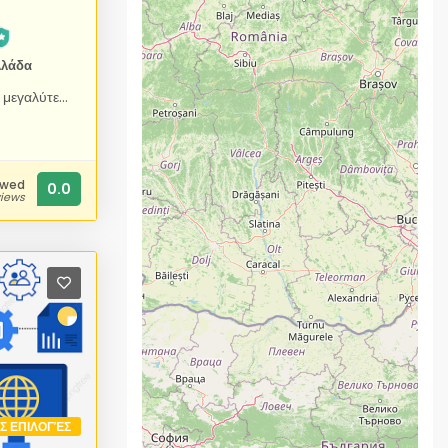
λλάδα
Το Linux DVD Center είναι ο μεγαλύτερος κατασκευαστής DVD Linux στον κόσμο για ιδιώτες, λιανοπωλητές και μεταπωλητές. Παρέχουμε δίσκους DVD Linux για προσωπική χρήση ή μεταπώληση παγκοσμίως. Επειδή κατασκευάζουμε κάθε μέρος του έργου DVD σας εδώ στο δικό μας εργοστάσιο, το Linux DVD Center μπορεί να σας παραδώσει DVD υψηλής ποιότητας σε θήκες σε μόλις 3 ημέρες ή και λιγότερο. Η συσκευασία των θηκών DVD μας περιλαμβάνει περιτύλιγμα από πολυαιθυλένιο και την επιλογή σας από μαύρες, λευκές ή διαφανείς θήκες. Όλα τα πακέτα DVD μας εκτυπώνονται χρησιμοποιώντας μόνο μη τοξικά, φυτικής προέλευσης, βιοδιασπώμενα μελάνια για μια πλούσια, ζωντανή εμφάνιση που είναι απαράμιλλη στον κλάδο. Προσθέστε σε όλα αυτά την 100% Εγγύηση Ικανοποίησης, την Υπόσχεση Χαμηλής Τιμής και τους χρόνους παράδοσης της ημέρας και έχετε την καλύτερη παραγωγή DVD που υπάρχει. Γιατί ο δίσκος μας είναι η μόνη επιλογή για την παραγωγή DVD Linux - Τα DVD σας θα φαίνονται καταπληκτικά, χάρη στην βραβευμένη, έγχρωμη εκτύπωση μεταξοτυπίας σε δίσκο. - Τα βιοδιασπώμενα μελάνια μας με φυτική βάση παράγουν μερικά από τα πιο πλούσια και ζωντανά χρώματα που υπάρχουν. - Η Υπόσχεση Χαμηλής Τιμής μας σημαίνει ότι δεν θα πληρώσετε ποτέ πάρα πολλά για αντιγραφή ή αναπαραγωγή δίσκων υψηλής ποιότητας. - Εγγυόμαστε τους χρόνους παραγωγής μας (δεν εγγυόμαστε τους χρόνους αποστολής). Εάν χάσουμε την εγγυημένη ημερομηνία παραγωγής, θα το διορθώσουμε. - Όλα τα πακέτα μας καλύπτονται από την εγγύηση ικανοποίησης. - Ξεκινήστε την παραγωγή των δίσκων σας σήμερα, χάρη στις γρήγορες εφαρμογές online παραγγελίας.
ewed
0.0
views
ΙΣ ΕΠΙΛΟΓΈΣ