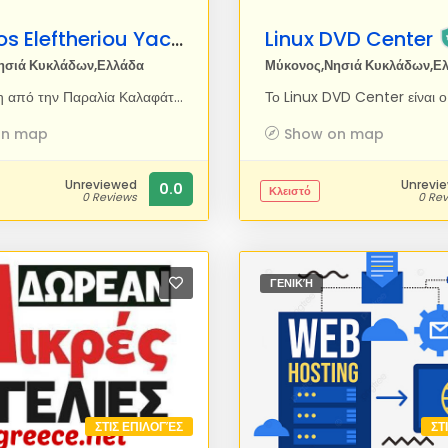
Mykonos Eleftheriou Yachting
Linux DVD Center
ησιά Κυκλάδων,Ελλάδα
Μύκονος,Νησιά Κυκλάδων,Ε
Αναχώρηση από την Παραλία Καλαφάτη στις 12 µ.µ. Επίσκεψη στις Παραλίες της Ρήνιας και στις νότιες παραλίες της Μυκόνου: Καλό Λιβαδι,΄Ελια, Αγράρι, Super Paradise, Paradise, Παράγκα, Πλατύς Γιαλός και Oρνός. (Η επίσκεψη στο νησί ∆ήλος πραγµατοποιείται κατόπιν αιτήσεως). Επιστροφή στην Παραλία Καλαφάτης στις 20:00.
on map
Show on map
Unreviewed
Unrevi
0.0
Κλειστό
0 Reviews
0 Re
ΓΕΝΙΚΉ
ΣΤΙΣ ΕΠΙΛΟΓΈΣ
ΣΤ