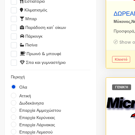
Εστιατόριο
Κλιματισμός
ΔΩΡΕΑΝ
Μπαρ
Μύκονος,Ν
Παράδοση κατ' οίκων
Πάρκινγκ
Show 
Πισίνα
Πρωινό & μπουφέ
Κλειστό
Σπα και γυμναστήριο
Περιοχή
Ολα
ΓΕΝΙΚΉ
Αττική
Δωδεκάνησα
Επαρχία Αμμοχώστου
Επαρχία Κερύνειας
Επαρχία Λάρνακας
Επαρχία Λεμεσού