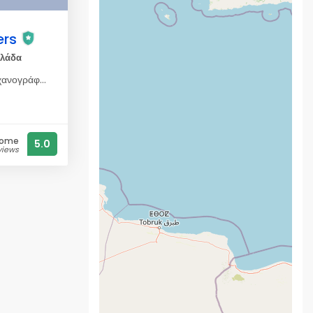
rs
λλάδα
Πραγματοποιούμε μελέτη μηχανογράφησης μικρών, μεγάλων εταιρειών με σκοπό την παρουσία ολοκληρωμένων λύσεων για την καλύτερη δυνατή απόδοση και αδιάλειπτη λειτουργία της επιχείρησης σας. Τι θα βρείτε στο κατάστημα μας ? Στο ιδιόκτητο κατάστημά μας, στο Μαράθι Μυκόνου (Αγ. Παντελεήμονας), θα βρείτε όλα τα προϊόντα πληροφορικής, με καθημερινές προσφορές και άριστες τιμές. Ολα τα προιόντα μπορείτε να τα βρείτε, να συγκρίνετε τις τιμές μας, και να τα παραγγείλετε online, στο ηλεκτρονικό μας κατατάστημα COMPUTER SHOP - Εφαρμογές για επιχειρήσεις, καταστήματα, λογιστήρια. - Εμπορικές εφαρμογές σε online διασύνδεση με ΑΑΔΕ. - Φορολογικές Ταμειακές Μηχανές Cloud σε Η/Υ, laptop, κινητό, ή tablet. - Ψηφιακή κάρτα εργασίας - Σύνδεση εφαρμογής με ΕΡΓΑΝΗ - Η/Y, Περιφεριακά, Τηλεφωνία, Εξοπλισμός, Φωτογραφικά Ειδη - Ηλεκτρονικοί υπολογιστές, laptops, tablets, οθόνες, μνήμες, περιφερειακά. - Εκτυπωτές, αναλώσιμα, μελάνια, γραφίτες, καλώδια, ηχεία, σκληροί δίσκοι. - Μηχανές γραφείου, αριθμομηχανές, πλαστικοποιητές, projectors. - Smartphones, κινητά, σταθερά & ασύρματα τηλέφωνα, ακουστικά. - Βιντεοκάμερες, φωτογραφικά είδη, τρίποδες, κάρτες μνήμης. - Υπηρεσίες, Service, Επισκευές, Internet Services. - Οργάνωση επιχειρήσεων, λογισμικό & υπηρεσίες διαδικτύου. - Κατασκευή & φιλοξενία ιστοσελίδων & eshop (web hosting & design). - Καταχωρήσεις ονομάτων .gr, .eu, .us, .com, .net, .org, .info κτλ. - Υπηρεσίες cloud, για την αποθήκευση και συγχρονισμό δεδομένων. - Επισκευές, service ηλεκτρονικών υπολογιστών & laptop. - Εγκαταστάσεις λειτουργικών Windows, Linux & προγραμμάτων.
some
5.0
views