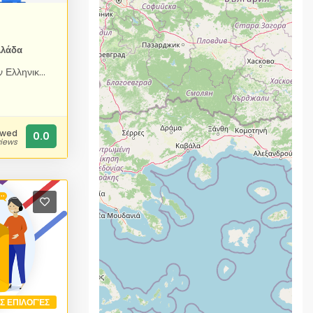
λλάδα
Aποκλειστικά και μόνο για την Ελληνική αγορά, παρέχουμε μόνο εμείς φιλοξενία ιστοσελίδων (Web Hosting) από €2 / μήνα και εντελώς ΔΩΡΕΑΝ .GR Domain Name. Δίνουμε έτσι την δυνατότητα σε όλους να έχουν το δικό τους web site με ένα ελάχιστο κόστος. Φιλοξενία ιστοσελίδων στην Ελλάδα σε ασυναγώνιστες τιμές. Νέας γενιάς servers με αδιάκοπη λειτουργία και 24ωρη υποστήριξη. Η HostingKey, είναι ένας πάροχος φιλοξενίας που απευθύνεται τόσο σε ιδιώτες όσο και σε επαγγελματίες ή μεγάλες επιχειρήσεις.
ewed
0.0
views
ΙΣ ΕΠΙΛΟΓΈΣ