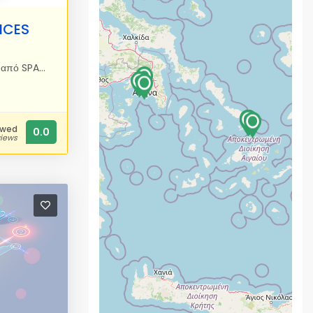
VICES
Email πλήρως απαλλαγμένο από SPAM & VIRUS Αγοράστε σήμερα το δικό σας email@1NET.gr πλήρως απαλλαγμένο και καθαρό από ιούς και spam. Μπορείτε να το διαχειριστείτε εύκολα από οπουδήποτε, τον ηλεκτρονικό υπολογιστή σας το κινητό σας. Λειτουργεί και ως POP3 και ως IMAP Μόνο με €10 εφάπαξ έχετε το email της επιλογής σας! - Σάρωση ιών και ανεπιθύμητων μηνυμάτων για όλα τα email. - Καθαρά μηνύματα ηλεκτρονικού ταχυδρομείου από spam & ιούς. - Πρόσβαση από οπουδήποτε χρησιμοποιώντας οποιοδήποτε Web Browser webmail.1net.gr - Πρόσβαση από τον λογαριασμό αλληλογραφίας - SMTP/POP3/IMAP - Πρόσβαση από το κινητό σας τηλέφωνο - Εγκαταστήστε οποιαδήποτε εφαρμογή αλληλογραφίας - Δεν υπάρχουν ανεπιθύμητες διαφημίσεις στο γραμματοκιβώτιό σας. - Απεριόριστος αριθμός email ανά ημέρα. - Μέγεθος γραμματοκιβωτίου 1GB, Μέγιστο μέγεθος μηνύματος 2MB. - Μπορείτε να χρησιμοποιείτε αυτό το email για πάντα. - Αμεση τηλεφωνική υποστήριξη σε κάθε πρόβλημα ή ερώτημα.
ewed
0.0
views