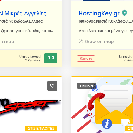
 Μικρές Αγγελίες
HostingKey.gr
ησιά Κυκλάδων,Ελλάδα
Μύκονος,Νησιά Κυκλάδων,Ε
Προσφορά, ζήτηση για οικόπεδα, κατοικίες, σπίτια, ακίνητα, αυτοκίνητα, σκάφη, μηχανήματα, εξοπλισμός, είδη γραφείου, κατοικίδια, κοινωνικά, γνωριμίες, προσφορές, υπηρεσίες, θέσεις εργασίας, καινούρια και μεταχειρισμένα προϊόντα Αυτόματη δημοσίευση αγγελίας, εντελώς δωρεάν, αναζήτηση ανά κατηγορία και περιοχή.
on map
Show on map
Unreviewed
Unrevi
0.0
Κλειστό
0 Reviews
0 Re
ΓΕΝΙΚΉ
ΣΤΙΣ ΕΠΙΛΟΓΈΣ
ΣΤ