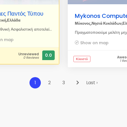
ιες Παντός Τύπου
Mykonos Compute
τική,Ελλάδα
Μύκονος,Νησιά Κυκλάδων,Ε
Σήμερα η Εθνική Ασφαλιστική αποτελεί την Πρώτη και Μεγαλύτερη Ασφαλιστική Εταιρεία στην Ελλάδα ...και έχει ζωή πάνω από 120 έτη. Ιδρύθηκε το 1891 από την Εθνική Τράπεζα που είναι σήμερα ο κυριότερος μέτοχός της. Απασχολεί πάνω από 1000 ειδικούς υπαλλήλους, σε μεγάλο ποσοστό επιστήμονες. Διαθέτει ένα ευρύ δίκτυο από 67 υποκαταστήματα, 150 γραφεία πωλήσεων, 900 πρακτορεία σε όλη τη χώρα και 4.500 συνεργάτες (Ασφαλιστικούς Συμβούλους) έτοιμους να αντιμετωπίσουν οποιοδήποτε πρόβλημα των πελατών της. Έχει οργάνωση και δυνατότητα στο διακανονισμό και στην γρήγορη αποζημίωση οποιαδήποτε ζημιάς, με το ON-LINE μηχανογραφικό σύστημα, σ` οποιοδήποτε σημείο της Ελλάδας. Ενδεικτικό είναι ότι κάθε εργάσιμη ημέρα, η "ΕΘΝΙΚΗ" πληρώνει για αποζημιώσεις 400.000 Ευρώ περίπου. Γι` αυτό η Εθνικής Ασφαλιστικής εμπνέει σιγουριά. Γιατί να επιλέξετε εμάς; Με την εγγύηση της Εθνική Ασφαλιστική σας προσφέρουμε τα πιο ολοκληρωμένα και οικονομικά συμβόλαια που αφορούν την Υγεία, τη Σύνταξη, το Αυτοκίνητο καθώς και τα ακίνητα σας και κυρίως βρισκόμαστε πάντα στη διάθεση σας να σας εξυπηρετήσουμε με τον καλύτερο δυνατό τρόπο.
on map
Show on map
Unreviewed
0.0
Awe
0 Reviews
Κλειστό
1 Re
1
2
3
Last ›