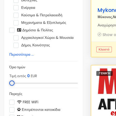
Βιοτεχνίες
Ενέργεια
Καύσιμα & Πετρελαιοειδή
Μύκονος,Ν
Μηχανήματα & Εξοπλισμός
Δημόσιο & Πολίτες
Show 
Αρχαιολογικοί Χώροι & Μουσεία
Δήμοι, Κοινότητες
Κλειστό
Περισσότερα ...
Όριο τιμών
ΓΕΝΙΚΉ
Τιμή εντός
0
EUR
Παροχές
FREE WiFi
Επιτρέπονται κατοικίδια