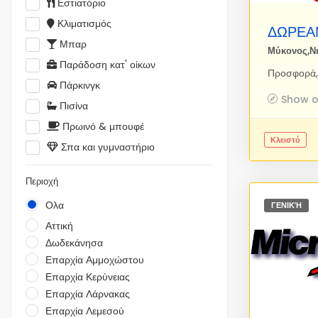
Εστιατόριο
Κλιματισμός
ΔΩΡΕΑΝ
Μπαρ
Μύκονος,Ν
Παράδοση κατ' οίκων
Πάρκινγκ
Show 
Πισίνα
Πρωινό & μπουφέ
Κλειστό
Σπα και γυμναστήριο
Περιοχή
Ολα
ΓΕΝΙΚΉ
Αττική
Δωδεκάνησα
Επαρχία Αμμοχώστου
Επαρχία Κερύνειας
Επαρχία Λάρνακας
Επαρχία Λεμεσού