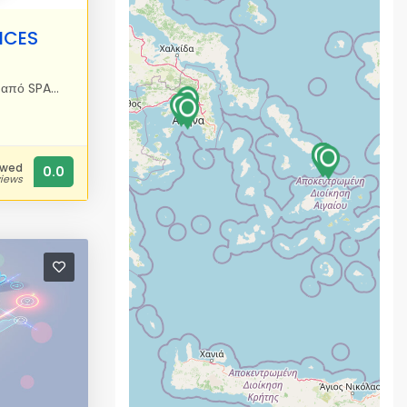
VICES
Email πλήρως απαλλαγμένο από SPAM & VIRUS Αγοράστε σήμερα το δικό σας email@1NET.gr πλήρως απαλλαγμένο και καθαρό από ιούς και spam. Μπορείτε να το διαχειριστείτε εύκολα από οπουδήποτε, τον ηλεκτρονικό υπολογιστή σας το κινητό σας. Λειτουργεί και ως POP3 και ως IMAP Μόνο με €10 εφάπαξ έχετε το email της επιλογής σας! - Σάρωση ιών και ανεπιθύμητων μηνυμάτων για όλα τα email. - Καθαρά μηνύματα ηλεκτρονικού ταχυδρομείου από spam & ιούς. - Πρόσβαση από οπουδήποτε χρησιμοποιώντας οποιοδήποτε Web Browser webmail.1net.gr - Πρόσβαση από τον λογαριασμό αλληλογραφίας - SMTP/POP3/IMAP - Πρόσβαση από το κινητό σας τηλέφωνο - Εγκαταστήστε οποιαδήποτε εφαρμογή αλληλογραφίας - Δεν υπάρχουν ανεπιθύμητες διαφημίσεις στο γραμματοκιβώτιό σας. - Απεριόριστος αριθμός email ανά ημέρα. - Μέγεθος γραμματοκιβωτίου 1GB, Μέγιστο μέγεθος μηνύματος 2MB. - Μπορείτε να χρησιμοποιείτε αυτό το email για πάντα. - Αμεση τηλεφωνική υποστήριξη σε κάθε πρόβλημα ή ερώτημα.
ewed
0.0
views