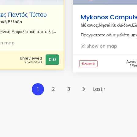
ιες Παντός Τύπου
Mykonos Compute
τική,Ελλάδα
Μύκονος,Νησιά Κυκλάδων,Ε
Σήμερα η Εθνική Ασφαλιστική αποτελεί την Πρώτη και Μεγαλύτερη Ασφαλιστική Εταιρεία στην Ελλάδα ...και έχει ζωή πάνω από 120 έτη. Ιδρύθηκε το 1891 από την Εθνική Τράπεζα που είναι σήμερα ο κυριότερος μέτοχός της. Απασχολεί πάνω από 1000 ειδικούς υπαλλήλους, σε μεγάλο ποσοστό επιστήμονες. Διαθέτει ένα ευρύ δίκτυο από 67 υποκαταστήματα, 150 γραφεία πωλήσεων, 900 πρακτορεία σε όλη τη χώρα και 4.500 συνεργάτες (Ασφαλιστικούς Συμβούλους) έτοιμους να αντιμετωπίσουν οποιοδήποτε πρόβλημα των πελατών της. Έχει οργάνωση και δυνατότητα στο διακανονισμό και στην γρήγορη αποζημίωση οποιαδήποτε ζημιάς, με το ON-LINE μηχανογραφικό σύστημα, σ` οποιοδήποτε σημείο της Ελλάδας. Ενδεικτικό είναι ότι κάθε εργάσιμη ημέρα, η "ΕΘΝΙΚΗ" πληρώνει για αποζημιώσεις 400.000 Ευρώ περίπου. Γι` αυτό η Εθνικής Ασφαλιστικής εμπνέει σιγουριά. Γιατί να επιλέξετε εμάς; Με την εγγύηση της Εθνική Ασφαλιστική σας προσφέρουμε τα πιο ολοκληρωμένα και οικονομικά συμβόλαια που αφορούν την Υγεία, τη Σύνταξη, το Αυτοκίνητο καθώς και τα ακίνητα σας και κυρίως βρισκόμαστε πάντα στη διάθεση σας να σας εξυπηρετήσουμε με τον καλύτερο δυνατό τρόπο.
on map
Show on map
Unreviewed
0.0
Awe
0 Reviews
Κλειστό
1 Re
1
2
3
Last ›