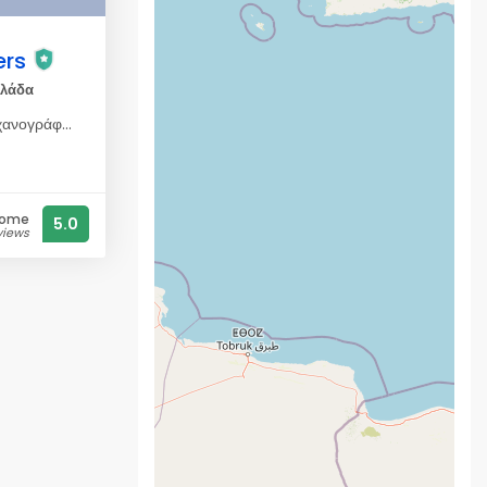
rs
λλάδα
Πραγματοποιούμε μελέτη μηχανογράφησης μικρών, μεγάλων εταιρειών με σκοπό την παρουσία ολοκληρωμένων λύσεων για την καλύτερη δυνατή απόδοση και αδιάλειπτη λειτουργία της επιχείρησης σας. Τι θα βρείτε στο κατάστημα μας ? Στο ιδιόκτητο κατάστημά μας, στο Μαράθι Μυκόνου (Αγ. Παντελεήμονας), θα βρείτε όλα τα προϊόντα πληροφορικής, με καθημερινές προσφορές και άριστες τιμές. Ολα τα προιόντα μπορείτε να τα βρείτε, να συγκρίνετε τις τιμές μας, και να τα παραγγείλετε online, στο ηλεκτρονικό μας κατατάστημα COMPUTER SHOP - Εφαρμογές για επιχειρήσεις, καταστήματα, λογιστήρια. - Εμπορικές εφαρμογές σε online διασύνδεση με ΑΑΔΕ. - Φορολογικές Ταμειακές Μηχανές Cloud σε Η/Υ, laptop, κινητό, ή tablet. - Ψηφιακή κάρτα εργασίας - Σύνδεση εφαρμογής με ΕΡΓΑΝΗ - Η/Y, Περιφεριακά, Τηλεφωνία, Εξοπλισμός, Φωτογραφικά Ειδη - Ηλεκτρονικοί υπολογιστές, laptops, tablets, οθόνες, μνήμες, περιφερειακά. - Εκτυπωτές, αναλώσιμα, μελάνια, γραφίτες, καλώδια, ηχεία, σκληροί δίσκοι. - Μηχανές γραφείου, αριθμομηχανές, πλαστικοποιητές, projectors. - Smartphones, κινητά, σταθερά & ασύρματα τηλέφωνα, ακουστικά. - Βιντεοκάμερες, φωτογραφικά είδη, τρίποδες, κάρτες μνήμης. - Υπηρεσίες, Service, Επισκευές, Internet Services. - Οργάνωση επιχειρήσεων, λογισμικό & υπηρεσίες διαδικτύου. - Κατασκευή & φιλοξενία ιστοσελίδων & eshop (web hosting & design). - Καταχωρήσεις ονομάτων .gr, .eu, .us, .com, .net, .org, .info κτλ. - Υπηρεσίες cloud, για την αποθήκευση και συγχρονισμό δεδομένων. - Επισκευές, service ηλεκτρονικών υπολογιστών & laptop. - Εγκαταστάσεις λειτουργικών Windows, Linux & προγραμμάτων.
some
5.0
views