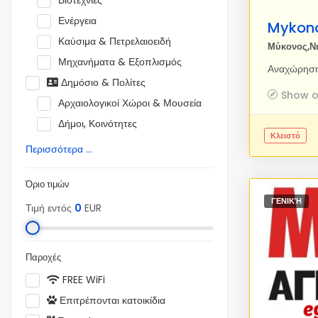
Βιοτεχνίες
Ενέργεια
Καύσιμα & Πετρελαιοειδή
Μύκονος,Ν
Μηχανήματα & Εξοπλισμός
Δημόσιο & Πολίτες
Show 
Αρχαιολογικοί Χώροι & Μουσεία
Δήμοι, Κοινότητες
Κλειστό
Περισσότερα ...
Όριο τιμών
ΓΕΝΙΚΉ
Τιμή εντός
0
EUR
Παροχές
FREE WiFi
Επιτρέπονται κατοικίδια