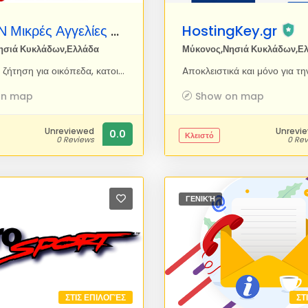
 Μικρές Αγγελίες
HostingKey.gr
ησιά Κυκλάδων,Ελλάδα
Μύκονος,Νησιά Κυκλάδων,Ε
Προσφορά, ζήτηση για οικόπεδα, κατοικίες, σπίτια, ακίνητα, αυτοκίνητα, σκάφη, μηχανήματα, εξοπλισμός, είδη γραφείου, κατοικίδια, κοινωνικά, γνωριμίες, προσφορές, υπηρεσίες, θέσεις εργασίας, καινούρια και μεταχειρισμένα προϊόντα Αυτόματη δημοσίευση αγγελίας, εντελώς δωρεάν, αναζήτηση ανά κατηγορία και περιοχή.
on map
Show on map
Unreviewed
Unrevi
0.0
Κλειστό
0 Reviews
0 Re
ΓΕΝΙΚΉ
ΣΤΙΣ ΕΠΙΛΟΓΈΣ
ΣΤ