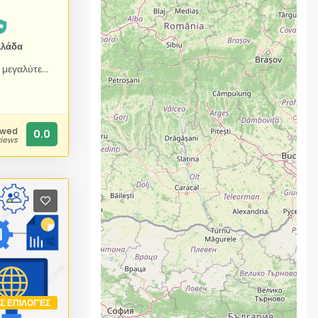
λλάδα
Το Linux DVD Center είναι ο μεγαλύτερος κατασκευαστής DVD Linux στον κόσμο για ιδιώτες, λιανοπωλητές και μεταπωλητές. Παρέχουμε δίσκους DVD Linux για προσωπική χρήση ή μεταπώληση παγκοσμίως. Επειδή κατασκευάζουμε κάθε μέρος του έργου DVD σας εδώ στο δικό μας εργοστάσιο, το Linux DVD Center μπορεί να σας παραδώσει DVD υψηλής ποιότητας σε θήκες σε μόλις 3 ημέρες ή και λιγότερο. Η συσκευασία των θηκών DVD μας περιλαμβάνει περιτύλιγμα από πολυαιθυλένιο και την επιλογή σας από μαύρες, λευκές ή διαφανείς θήκες. Όλα τα πακέτα DVD μας εκτυπώνονται χρησιμοποιώντας μόνο μη τοξικά, φυτικής προέλευσης, βιοδιασπώμενα μελάνια για μια πλούσια, ζωντανή εμφάνιση που είναι απαράμιλλη στον κλάδο. Προσθέστε σε όλα αυτά την 100% Εγγύηση Ικανοποίησης, την Υπόσχεση Χαμηλής Τιμής και τους χρόνους παράδοσης της ημέρας και έχετε την καλύτερη παραγωγή DVD που υπάρχει. Γιατί ο δίσκος μας είναι η μόνη επιλογή για την παραγωγή DVD Linux - Τα DVD σας θα φαίνονται καταπληκτικά, χάρη στην βραβευμένη, έγχρωμη εκτύπωση μεταξοτυπίας σε δίσκο. - Τα βιοδιασπώμενα μελάνια μας με φυτική βάση παράγουν μερικά από τα πιο πλούσια και ζωντανά χρώματα που υπάρχουν. - Η Υπόσχεση Χαμηλής Τιμής μας σημαίνει ότι δεν θα πληρώσετε ποτέ πάρα πολλά για αντιγραφή ή αναπαραγωγή δίσκων υψηλής ποιότητας. - Εγγυόμαστε τους χρόνους παραγωγής μας (δεν εγγυόμαστε τους χρόνους αποστολής). Εάν χάσουμε την εγγυημένη ημερομηνία παραγωγής, θα το διορθώσουμε. - Όλα τα πακέτα μας καλύπτονται από την εγγύηση ικανοποίησης. - Ξεκινήστε την παραγωγή των δίσκων σας σήμερα, χάρη στις γρήγορες εφαρμογές online παραγγελίας.
ewed
0.0
views
ΙΣ ΕΠΙΛΟΓΈΣ