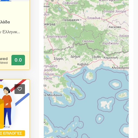
λλάδα
Aποκλειστικά και μόνο για την Ελληνική αγορά, παρέχουμε μόνο εμείς φιλοξενία ιστοσελίδων (Web Hosting) από €2 / μήνα και εντελώς ΔΩΡΕΑΝ .GR Domain Name. Δίνουμε έτσι την δυνατότητα σε όλους να έχουν το δικό τους web site με ένα ελάχιστο κόστος. Φιλοξενία ιστοσελίδων στην Ελλάδα σε ασυναγώνιστες τιμές. Νέας γενιάς servers με αδιάκοπη λειτουργία και 24ωρη υποστήριξη. Η HostingKey, είναι ένας πάροχος φιλοξενίας που απευθύνεται τόσο σε ιδιώτες όσο και σε επαγγελματίες ή μεγάλες επιχειρήσεις.
ewed
0.0
views
ΙΣ ΕΠΙΛΟΓΈΣ