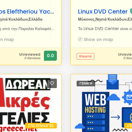
Mykonos Eleftheriou Yachting
Linux DVD Center
ησιά Κυκλάδων,Ελλάδα
Μύκονος,Νησιά Κυκλάδων,Ε
Αναχώρηση από την Παραλία Καλαφάτη στις 12 µ.µ. Επίσκεψη στις Παραλίες της Ρήνιας και στις νότιες παραλίες της Μυκόνου: Καλό Λιβαδι,΄Ελια, Αγράρι, Super Paradise, Paradise, Παράγκα, Πλατύς Γιαλός και Oρνός. (Η επίσκεψη στο νησί ∆ήλος πραγµατοποιείται κατόπιν αιτήσεως). Επιστροφή στην Παραλία Καλαφάτης στις 20:00.
on map
Show on map
Unreviewed
Unrevi
0.0
Κλειστό
0 Reviews
0 Re
ΓΕΝΙΚΉ
ΣΤΙΣ ΕΠΙΛΟΓΈΣ
ΣΤ