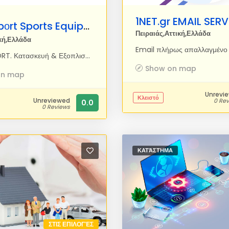
1NET.gr EMAIL SER
Microspοrt Sports Equipment
Πειραιάς,Αττική,Ελλάδα
κή,Ελλάδα
MICROSPORT. Κατασκευή & Εξοπλισμός Αθλητικών Εγκαταστάσεων και Πάρκων Αναψυχής. Εξοπλισμός αθλημάτων & αθλητικών εγκαταστάσεων
Show on map
on map
Unrevi
Κλειστό
Unreviewed
0 Re
0.0
0 Reviews
ΚΑΤΆΣΤΗΜΑ
ΣΤΙΣ ΕΠΙΛΟΓΈΣ